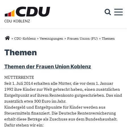
Togg
CDU KOBLENZ
Suchformular
Suche
Sie sind hier
»
CDU-Koblenz
»
Vereinigungen
»
Frauen Union (FU)
»
Themen
Themen
Themen der Frauen Union Koblenz
MÜTTERRENTE
Seit 1. Juli 2014 erhalten alle Mütter, die vor dem 1. Januar
1992 ihre Kinder zur Welt gebracht haben, einen zusätzlichen
Entgeltpunkt auf ihrem Rentenkonto gutgeschrieben. Das sind
zusätzlich etwa 300 Euro im Jahr.
Kindergeld und Entgeltpunkte für Kinder werden aus
Steuermitteln finanziert. Die Deutsche Rentenversicherung
erhält diese Beträge als Zuschuss aus dem Bundeshaushalt.
Dafür stehen wir ein: